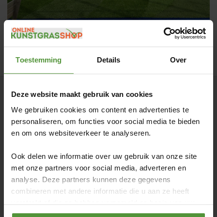
Toestemming
Details
Over
Deze website maakt gebruik van cookies
We gebruiken cookies om content en advertenties te
Klantenservice
personaliseren, om functies voor social media te bieden
en om ons websiteverkeer te analyseren.
Algemene voorwaarden
Bereik
Ook delen we informatie over uw gebruik van onze site
Bestelling
met onze partners voor social media, adverteren en
analyse. Deze partners kunnen deze gegevens
Betaling
combineren met andere informatie die u aan ze heeft
Contact
verstrekt of die ze hebben verzameld op basis van uw
Garantie
gebruik van hun services.