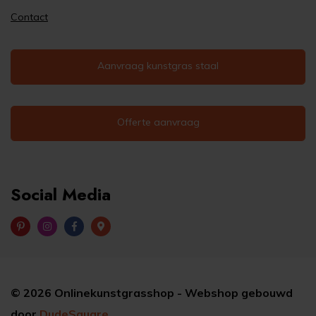
Contact
Aanvraag kunstgras staal
Offerte aanvraag
Social Media
©
2026
Onlinekunstgrasshop - Webshop gebouwd
door
DudeSquare