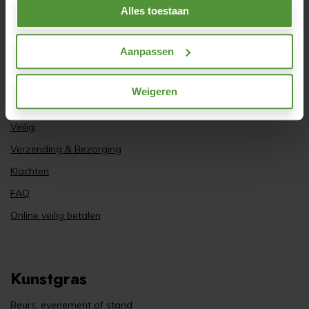
Alles toestaan
Gratis bezorgservice
Inmeetservice
Aanpassen
Klantenservice
Privacy
Weigeren
Retourneren & Service
Veilig
Verzending & Bezorging
Klachten
FAQ
Online veilig betalen
Kunstgras
Beurs, evenement of stand