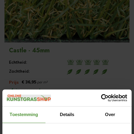
Castle - 45mm
Echtheid:
Zachtheid:
€ 36,95
Prijs
per m²
in voorraad
Toestemming
Details
Over
Bekijk product