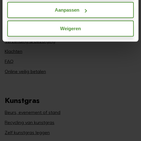
Klantenservice
Aanpassen
Privacy
Retourneren & Service
Weigeren
Veilig
Verzending & Bezorging
Klachten
FAQ
Online veilig betalen
Kunstgras
Beurs, evenement of stand
Recycling van kunstgras
Zelf kunstgras leggen