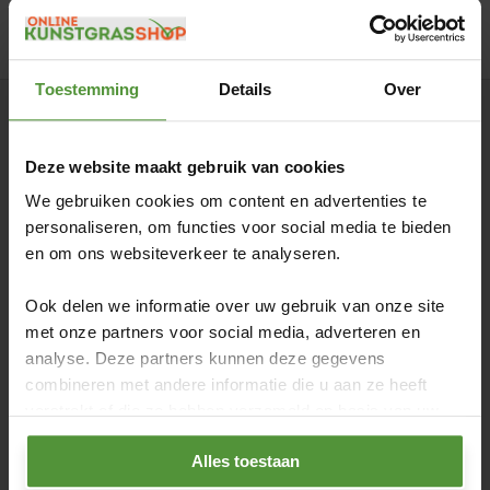
Toestemming
Details
Over
Klantenservice
Deze website maakt gebruik van cookies
We gebruiken cookies om content en advertenties te
Algemene voorwaarden
personaliseren, om functies voor social media te bieden
Bereik
en om ons websiteverkeer te analyseren.
Bestelling
Ook delen we informatie over uw gebruik van onze site
Betaling
met onze partners voor social media, adverteren en
Contact
analyse. Deze partners kunnen deze gegevens
combineren met andere informatie die u aan ze heeft
Garantie
verstrekt of die ze hebben verzameld op basis van uw
Gratis bezorgservice
gebruik van hun services.
Inmeetservice
Alles toestaan