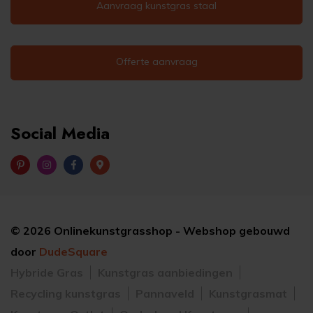
Aanvraag kunstgras staal
Offerte aanvraag
Social Media
©
2026
Onlinekunstgrasshop - Webshop gebouwd
door
DudeSquare
Hybride Gras
Kunstgras aanbiedingen
Recycling kunstgras
Pannaveld
Kunstgrasmat