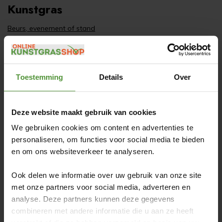
Kunstgras
Beurs, evenement of stand
Recycling van kunstgras
Zelf kunstgras leggen
Kunstgras laten leggen
Toestemming
Details
Over
Jeu de boules
Pannaveld
Deze website maakt gebruik van cookies
Kunstgras Coupon
We gebruiken cookies om content en advertenties te
Kunstgrasmat
personaliseren, om functies voor social media te bieden
en om ons websiteverkeer te analyseren.
Kunstgras onderhoud
Kunstgras aanbieding
Ook delen we informatie over uw gebruik van onze site
Kunstgras voordelen
met onze partners voor social media, adverteren en
analyse. Deze partners kunnen deze gegevens
Kunstgras gratis staalaanvraag
combineren met andere informatie die u aan ze heeft
Hybride Gras
/
Hybride Grastegels