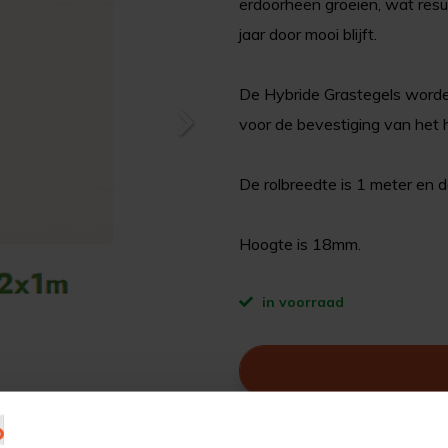
erdoorheen groeien, wat resul
jaar door mooi blijft.
De Hybride Grastegels worde
voor de bevestiging van het h
De rolbreedte is 1 meter en d
Hoogte is 18mm.
in voorraad