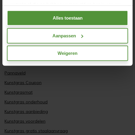
verstrekt of die ze hebben verzameld op basis van uw
Kunstgras
gebruik van hun services.
Alles toestaan
Beurs, evenement of stand
Recycling van kunstgras
Aanpassen
Zelf kunstgras leggen
Weigeren
Kunstgras laten leggen
Jeu de boules
Pannaveld
Kunstgras Coupon
Kunstgrasmat
Kunstgras onderhoud
Kunstgras aanbieding
Kunstgras voordelen
Kunstgras gratis staalaanvraag