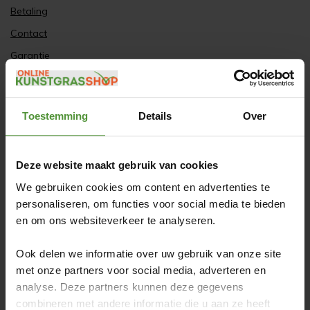
Betaling
Contact
Garantie
Gratis bezorgservice
Inmeetservice
Toestemming
Details
Over
Klantenservice
Privacy
Deze website maakt gebruik van cookies
Retourneren & Service
We gebruiken cookies om content en advertenties te
Veilig
personaliseren, om functies voor social media te bieden
Verzending & Bezorging
en om ons websiteverkeer te analyseren.
Klachten
Ook delen we informatie over uw gebruik van onze site
FAQ
met onze partners voor social media, adverteren en
Online veilig betalen
analyse. Deze partners kunnen deze gegevens
combineren met andere informatie die u aan ze heeft