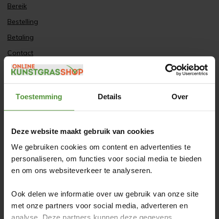
Bereik
Bestelling
Betaling
Contact
Garantie
Gratis bezorgservice
Toestemming
Details
Over
Inmeetservice
Klantenservice
Privacy
Deze website maakt gebruik van cookies
Retourneren & Service
We gebruiken cookies om content en advertenties te
personaliseren, om functies voor social media te bieden
Veilig
en om ons websiteverkeer te analyseren.
Verzending & Bezorging
Klachten
Ook delen we informatie over uw gebruik van onze site
met onze partners voor social media, adverteren en
FAQ
analyse. Deze partners kunnen deze gegevens