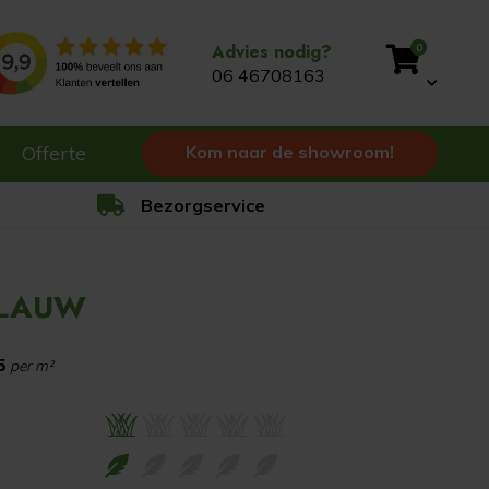
Advies nodig?
0
06 46708163
Offerte
Kom naar de showroom!
Bezorgservice
BLAUW
5
per m²