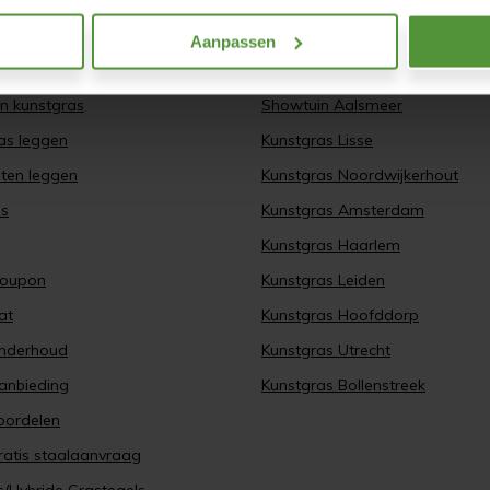
ras
Showtuin
Aanpassen
ement of stand
Showtuin Lisserbroek
an kunstgras
Showtuin Aalsmeer
ras leggen
Kunstgras Lisse
aten leggen
Kunstgras Noordwijkerhout
es
Kunstgras Amsterdam
Kunstgras Haarlem
Coupon
Kunstgras Leiden
at
Kunstgras Hoofddorp
onderhoud
Kunstgras Utrecht
anbieding
Kunstgras Bollenstreek
oordelen
ratis staalaanvraag