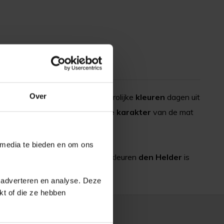
Over
olpleinen of in speeltuinen. De vrolijke
kleuren
dagen uit
dsvriendelijk
. Het
dempende
karakter
van de mat
 media te bieden en om ons
Het insnijden van verschillende kleuren
den Helder
is
 adverteren en analyse. Deze
kt of die ze hebben