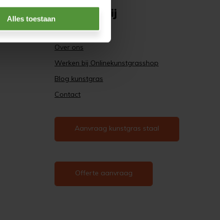
Wie zijn wij
Alles toestaan
Kennisbank
Over ons
Werken bij Onlinekunstgrasshop
Blog kunstgras
Contact
Aanvraag kunstgras staal
Offerte aanvraag