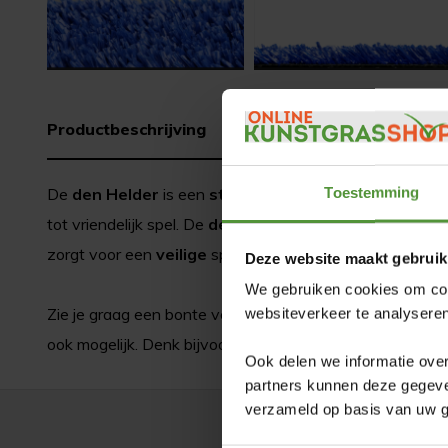
Productbeschrijving
Productspecificaties
Toestemming
De
den Helder
is een
stevige
kunstgrassoort, geschik
tot vriendelijk spel. De
den Helder
is een kind- en dier
zorgt voor een
veilige
speelomgeving voor zowel het jo
Deze website maakt gebruik
We gebruiken cookies om cont
Zie je graag een bonte verzameling aan kleuren op het sc
websiteverkeer te analyseren
ook mogelijk. Denk bijvoorbeeld aan een rood pad door
Ook delen we informatie over
partners kunnen deze gegeven
verzameld op basis van uw g