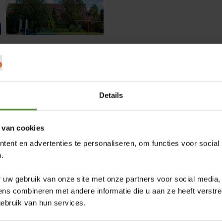
Details
t voor
intensief
gebruik
. De
den Helder
is ideaal voor op scho
vriendelijk gras en door de hoogte van 24 mm absoluut
onderhou
ngere als het oudere
kind
.
 van cookies
ent en advertenties te personaliseren, om functies voor social
hoolplein of in de speeltuin, vraag ons naar de mogelijkheden. 
.
 een blauw kunstgrasveld.
 uw gebruik van onze site met onze partners voor social media,
s combineren met andere informatie die u aan ze heeft verstre
ebruik van hun services.