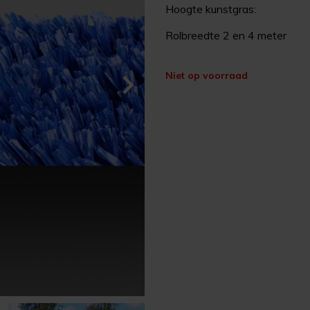
Hoogte kunstgras:
Rolbreedte 2 en 4 meter
Niet op voorraad