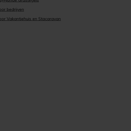
s
/
Hybride Grastegels
oor bedrijven
oor Vakantiehuis en Stacaravan