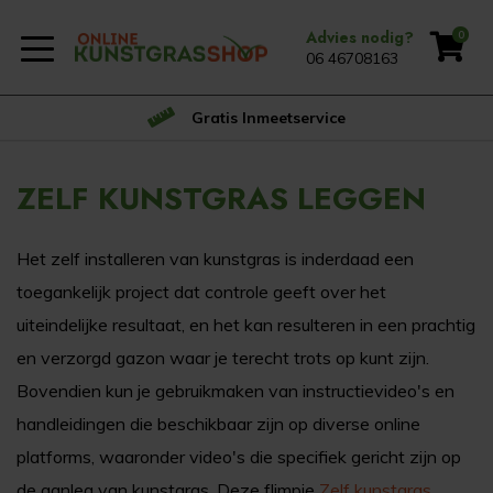
Advies nodig?
0
06 46708163
Gratis Inmeetservice
ZELF KUNSTGRAS LEGGEN
Het zelf installeren van kunstgras is inderdaad een
toegankelijk project dat controle geeft over het
uiteindelijke resultaat, en het kan resulteren in een prachtig
en verzorgd gazon waar je terecht trots op kunt zijn.
Bovendien kun je gebruikmaken van instructievideo's en
handleidingen die beschikbaar zijn op diverse online
platforms, waaronder video's die specifiek gericht zijn op
de aanleg van kunstgras. Deze flimpje
Zelf kunstgras