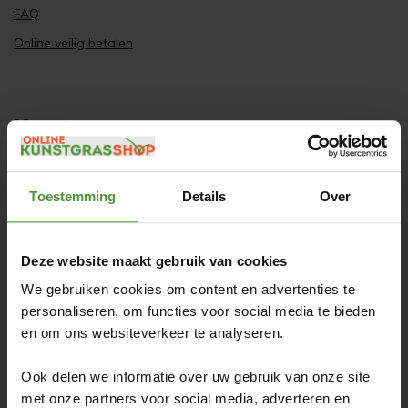
FAQ
Online veilig betalen
Kunstgras
Beurs, evenement of stand
Recycling van kunstgras
Toestemming
Details
Over
Zelf kunstgras leggen
Kunstgras laten leggen
Deze website maakt gebruik van cookies
Jeu de boules
We gebruiken cookies om content en advertenties te
Pannaveld
personaliseren, om functies voor social media te bieden
en om ons websiteverkeer te analyseren.
Kunstgras Coupon
Kunstgrasmat
Ook delen we informatie over uw gebruik van onze site
Kunstgras onderhoud
met onze partners voor social media, adverteren en