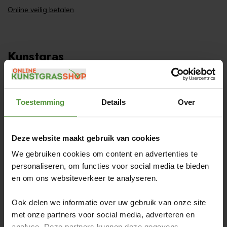
Online veilig betalen
Kunstgras
Beurs, evenement of stand
Recycling van kunstgras
Toestemming
Details
Over
Zelf kunstgras leggen
Kunstgras laten leggen
Deze website maakt gebruik van cookies
Jeu de boules
We gebruiken cookies om content en advertenties te
Pannaveld
personaliseren, om functies voor social media te bieden
Kunstgras Coupon
en om ons websiteverkeer te analyseren.
Kunstgrasmat
Ook delen we informatie over uw gebruik van onze site
Kunstgras onderhoud
met onze partners voor social media, adverteren en
Kunstgras aanbieding
analyse. Deze partners kunnen deze gegevens